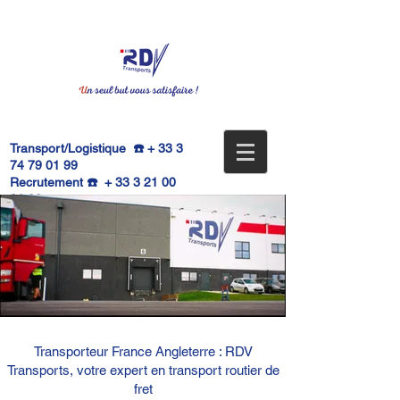
Transport/Logistique ☎️ +
33 3
74 79 01 99
Recrutement ☎️ +
33 3 21 00
91 02
📧
contact@grouperdv.com
Transporteur France Angleterre : RDV
Transports, votre expert en transport routier de
fret