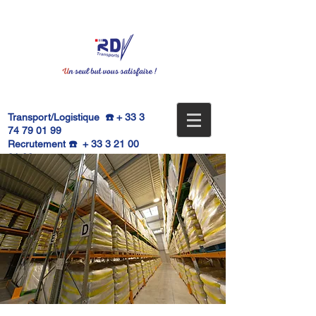
Transport/Logistique ☎️ +
33 3
74 79 01 99
Recrutement ☎️ +
33 3 21 00
91 02
📧
contact@grouperdv.com