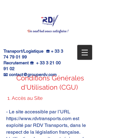
Transport/Logistique ☎️ +
33 3
74 79 01 99
Recrutement ☎️ +
33 3 21 00
91 02
📧
contact@grouperdv.com
Conditions Générales
d'Utilisation (CGU)
1. Accès au Site
- Le site accessible par l’URL
https://www.rdvtransports.com
est
exploité par RDV Transports, dans le
respect de la législation française.