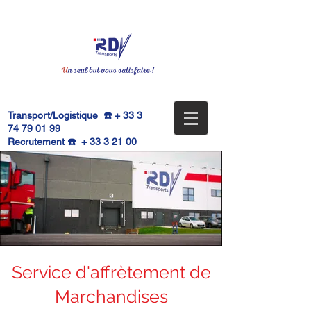
Transport/Logistique ☎️ +
33 3
74 79 01 99
Recrutement ☎️ +
33 3 21 00
91 02
📧
contact@grouperdv.com
Service d'affrètement de
Marchandises