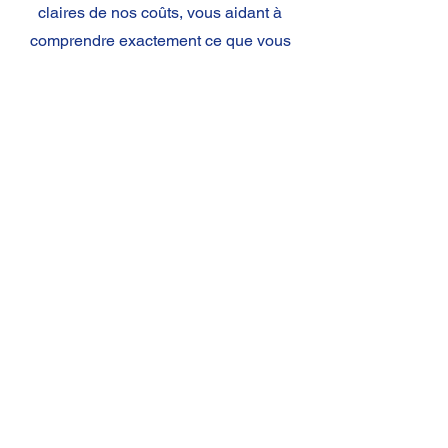
claires de nos coûts, vous aidant à
comprendre exactement ce que vous
payez et pourquoi.
Satisfaction client et support
dédié
Votre satisfaction est notre priorité.
Notre équipe de support client est
disponible pour répondre à toutes vos
questions et résoudre tous les
problèmes que vous pourriez
rencontrer. Nous nous engageons à
fournir un service exceptionnel et à
établir des relations durables avec nos
clients. Notre support dédié signifie que
vous avez toujours une personne de